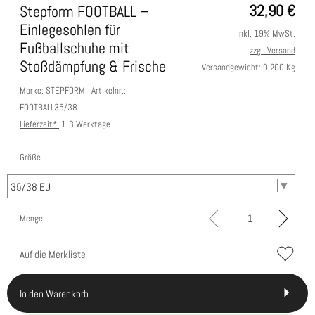
32,90
€
Stepform FOOTBALL –
Einlegesohlen für
inkl. 19% MwSt.
Fußballschuhe mit
zzgl. Versand
Stoßdämpfung & Frische
Versandgewicht: 0,200 Kg
Marke: STEPFORM
Artikelnr.:
FOOTBALL35/38
Lieferzeit*:
1-3 Werktage
Größe
Menge:
Auf die Merkliste
In den Warenkorb