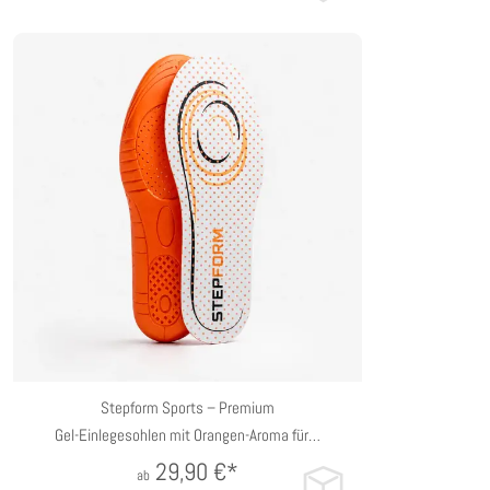
35/38 EU
39/42 EU
43/47 EU
Stepform Sports – Premium
Gel-Einlegesohlen mit Orangen-Aroma für…
29,90
€*
ab