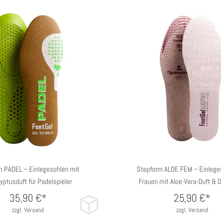
 EU
39/42 EU
43/47 EU
35/38 EU
39/42 E
m PADEL – Einlegesohlen mit
Stepform ALOE FEM – Einleges
yptusduft für Padelspieler
Frauen mit Aloe-Vera-Duft &
35,90
€*
25,90
€*
zzgl. Versand
zzgl. Versand