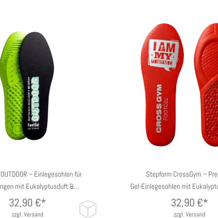
 EU
39/42 EU
43/47 EU
35/38 EU
39/42 EU
43
 OUTDOOR – Einlegesohlen für
Stepform CrossGym – Pr
ngen mit Eukalyptusduft &…
Gel-Einlegesohlen mit Eukalypt
32,90
€*
32,90
€*
zzgl. Versand
zzgl. Versand