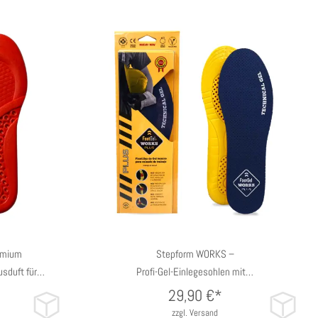
/47 EU
35/38 EU
39/42 EU
43/47 EU
emium
Stepform WORKS –
usduft für…
Profi-Gel-Einlegesohlen mit…
29,90
€*
zzgl. Versand