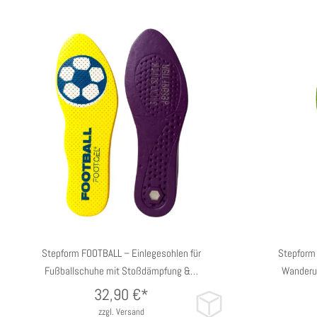
35/38 EU
39/42 EU
43/47 EU
35/38
Stepform FOOTBALL – Einlegesohlen für
Stepform
Fußballschuhe mit Stoßdämpfung &…
Wanderu
32,90
€*
zzgl. Versand