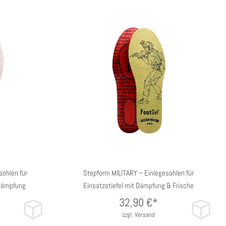
U
35/38 EU
39/42 EU
43/47 EU
ohlen für
Stepform MILITARY – Einlegesohlen für
 Dämpfung
Einsatzstiefel mit Dämpfung & Frische
32,90
€*
zzgl. Versand