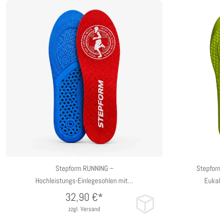
35/38 EU
39/42 EU
43/47 EU
35/38
Stepform RUNNING –
Stepfor
Hochleistungs-Einlegesohlen mit…
Eukal
32,90
€*
zzgl. Versand