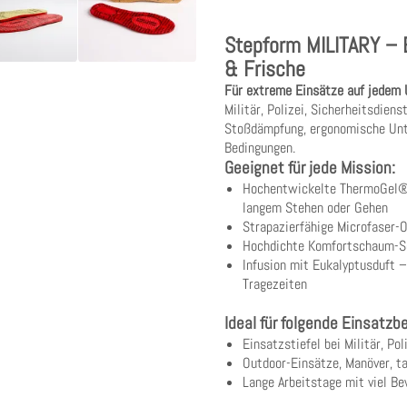
Stepform MILITARY – E
& Frische
Für extreme Einsätze auf jedem 
Militär, Polizei, Sicherheitsdie
Stoßdämpfung, ergonomische Unte
Bedingungen.
Geeignet für jede Mission:
Hochentwickelte ThermoGel®-
langem Stehen oder Gehen
Strapazierfähige Microfaser-O
Hochdichte Komfortschaum-Sch
Infusion mit Eukalyptusduft –
Tragezeiten
Ideal für folgende Einsatzb
Einsatzstiefel bei Militär, Po
Outdoor-Einsätze, Manöver, ta
Lange Arbeitstage mit viel B