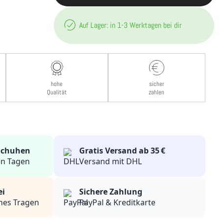
Auf Lager: in 1-3 Werktagen bei dir
hohe
sicher
Qualität
zahlen
 Schuhen
Gratis Versand ab 35 €
en Tagen
Versand mit DHL
ei
Sichere Zahlung
ches Tragen
PayPal & Kreditkarte