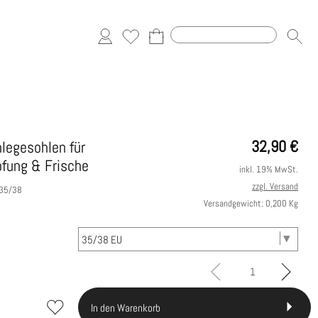
32,90
€
legesohlen für
pfung & Frische
inkl. 19% MwSt.
zzgl. Versand
Y35/38
Versandgewicht: 0,200 Kg
In den Warenkorb