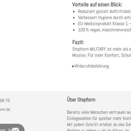
Vorteile auf einen Blick:
Reduziert gezielt Auftrittsb
Verbessert Hygiene durch anti
EU-Medizinprodukt Klasse 1 –
100 % vegan, maschinenwaschb
Fazit:
Stepform MILITARY ist mehr als ei
Mission. Für mehr Komfort, Schu
▸Widerrufsbelehrung
Über Stepform
98 70
orm.de
Bereits viele Menschen vertrauen au
Einlegesohlen für spürbar mehr Komf
Mit jedem Schritt erlebst du das Gef
Wolken zu gehen – ob im Alltag, im 