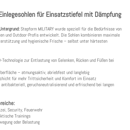
inlegesohlen für Einsatzstiefel mit Dämpfung
Untergrund:
Stepform MILITARY wurde speziell für die Bedürfnisse von
nsten und Outdoor-Profis entwickelt. Die Sohlen kombinieren maximale
rstützung und hygienische Frische – selbst unter härtesten
Technologie zur Entlastung von Gelenken, Rücken und Füßen bei
berfläche – atmungsaktiv, abriebfest und langlebig
icht für mehr Trittsicherheit und Komfort im Einsatz
 antibakteriell, geruchsneutralisierend und erfrischend bei langen
ereiche:
lizei, Security, Feuerwehr
ktische Trainings
ewegung oder Belastung